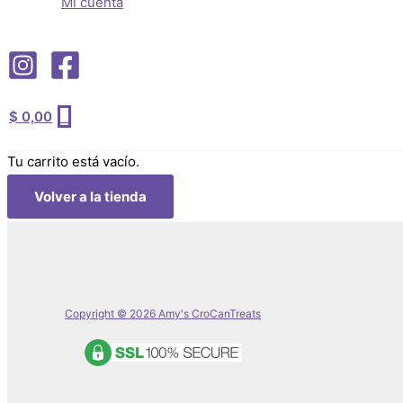
Mi cuenta
$
0,00
0
Tu carrito está vacío.
Volver a la tienda
Copyright © 2026 Amy's CroCanTreats