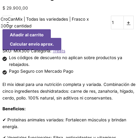
$
29.900,00
CroCanMix | Todas las variedades | Frasco x
-
+
300gr cantidad
Añadir al carrito
Calcular envío aprox.
SKU:
MIX300
Categoría:
Treats
Los códigos de descuento no aplican sobre productos ya
rebajados.
Pago Seguro con Mercado Pago
El mix ideal para una nutrición completa y variada. Combinación de
cinco ingredientes deshidratados: carne de res, zanahoria, hígado,
cerdo, pollo. 100% natural, sin aditivos ni conservantes.
Beneficios:
✔
Proteínas animales variadas: Fortalecen músculos y brindan
energía.
Vegetales funcionales: Fibra, antioxidantes y vitaminas
✔